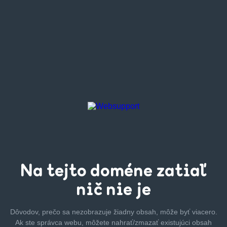
Na tejto
doméne zatiaľ
nič nie je
Dôvodov, prečo sa nezobrazuje žiadny obsah, môže byť
viacero.
Ak ste správca webu, môžete nahrať/zmazať
existujúci obsah