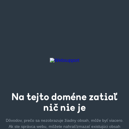
Na tejto
doméne zatiaľ
nič nie je
Dôvodov, prečo sa nezobrazuje žiadny obsah, môže byť
viacero.
Ak ste správca webu, môžete nahrať/zmazať
existujúci obsah