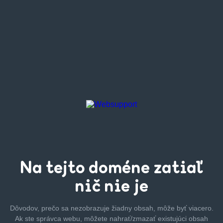
Na tejto
doméne zatiaľ
nič nie je
Dôvodov, prečo sa nezobrazuje žiadny obsah, môže byť
viacero.
Ak ste správca webu, môžete nahrať/zmazať
existujúci obsah