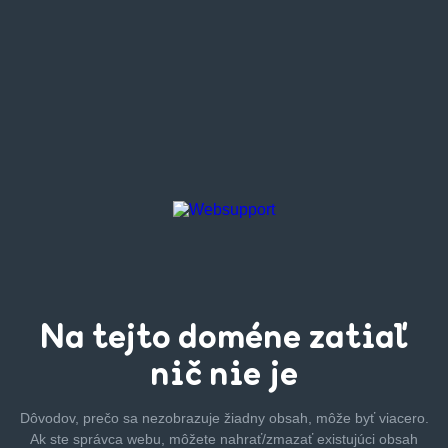
Na tejto
doméne zatiaľ
nič nie je
Dôvodov, prečo sa nezobrazuje žiadny obsah, môže byť
viacero.
Ak ste správca webu, môžete nahrať/zmazať
existujúci obsah