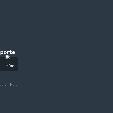
pporte
ort
Help