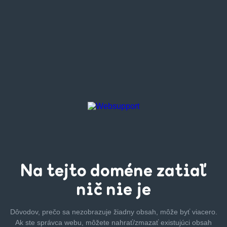
Na tejto
doméne zatiaľ
nič nie je
Dôvodov, prečo sa nezobrazuje žiadny obsah, môže byť
viacero.
Ak ste správca webu, môžete nahrať/zmazať
existujúci obsah