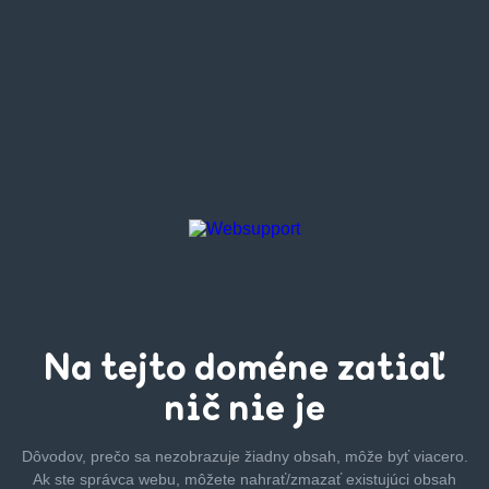
Na tejto
doméne zatiaľ
nič nie je
Dôvodov, prečo sa nezobrazuje žiadny obsah, môže byť
viacero.
Ak ste správca webu, môžete nahrať/zmazať
existujúci obsah