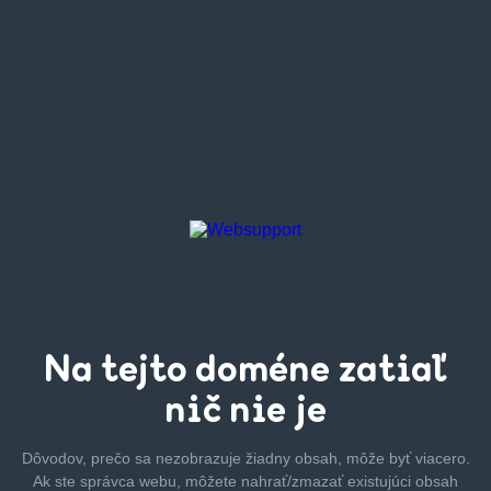
Na tejto
doméne zatiaľ
nič nie je
Dôvodov, prečo sa nezobrazuje žiadny obsah, môže byť
viacero.
Ak ste správca webu, môžete nahrať/zmazať
existujúci obsah