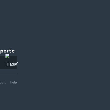
pporte
ort
Help