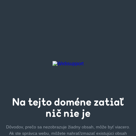
Na tejto
doméne zatiaľ
nič nie je
Dôvodov, prečo sa nezobrazuje žiadny obsah, môže byť
viacero.
Ak ste správca webu, môžete nahrať/zmazať
existujúci obsah